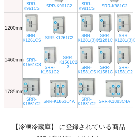
SRR-
SRR-
SRR-K961C2
SRR-K981C2
K961CS
K981CS
1200mm
SRR-
SRR-
SRR-
SRR-
SRR-K1261C2
K1261CS
K1281(3)CS
K1281C
K1281(3)C
SRR-
1460mm
SRR-
K1561C2-
K1561CS
3
SRR-
SRR-
SRR-
SRR-
K1561C2
K1581CS
K1581C
K1581C2
1785mm
SRR-
SRR-
SRR-K1863C4A
SRR-K1883C4A
K1861C2
K1881C2
【冷凍冷蔵庫】 に登録されている商品