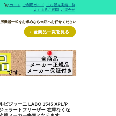
カート
ご利用ガイド
主な販売実績一覧
よくあるご質問
お問合せ
厨房機器一式をお求めなら当店へお任せください
ルピジャーニ LABO 1545 XPL/P
ェラートフリーザー 在庫なくな
次第メーカー終売となります。