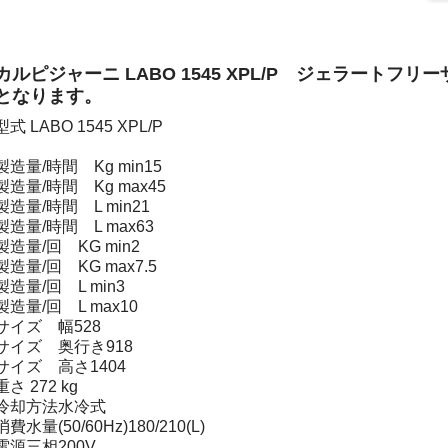
カルピジャーニ LABO 1545 XPL/P ジェラートフ
となります。
型式 LABO 1545 XPL/P
製造量/時間 Kg min15
製造量/時間 Kg max45
製造量/時間 L min21
製造量/時間 L max63
製造量/回 KG min2
製造量/回 KG max7.5
製造量/回 L min3
製造量/回 L max10
サイズ 幅528
サイズ 奥行き918
サイズ 高さ1404
重さ 272 kg
冷却方法水冷式
消費水量(50/60Hz)180/210(L)
電源三相200V