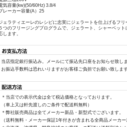
電気容量(kw)(50/60Hz) 3.8/4
ブレーカー容量(A）25
ジェラティエーレのレシピに忠実にジェラートを仕上げるフリ
５つのフリージングプログラムで、ジェラート、シャーベット
応します。
当店指定銀行振込み。メールにて振込先口座をお知らせ致し
お振込手数料は恐れいりますがお客様ご負担でお願い致しま
＊当店での表示代金は全て税込価格となっております。
（車上又は軒先渡しのご条件で配送料無料）
＊弊社販売商品は全てメーカー新品・新型式でございます。
（送料無料・メーカー保証1年付きが含まれる全商品メーカー