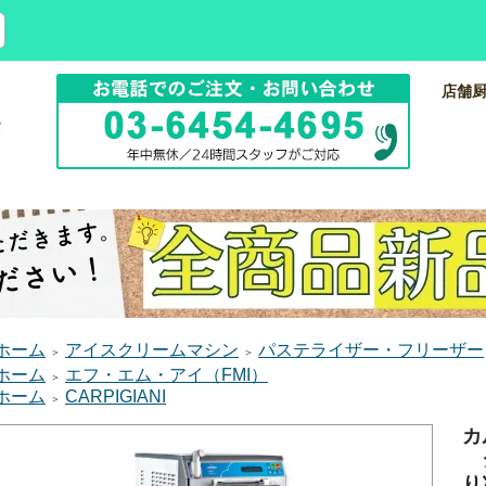
店舗
ホーム
アイスクリームマシン
パステライザー・フリーザー
＞
＞
ホーム
エフ・エム・アイ（FMI）
＞
ホーム
CARPIGIANI
＞
カ
ジ
り